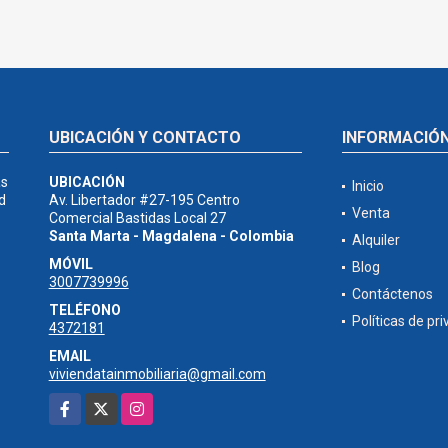
UBICACIÓN Y CONTACTO
INFORMACIÓ
as
UBICACIÓN
Inicio
d
Av. Libertador #27-195 Centro
Venta
Comercial Bastidas Local 27
Santa Marta - Magdalena - Colombia
Alquiler
MÓVIL
Blog
3007739996
Contáctenos
TELÉFONO
Políticas de pr
4372181
EMAIL
viviendatainmobiliaria@gmail.com
Facebook
X
Instagram