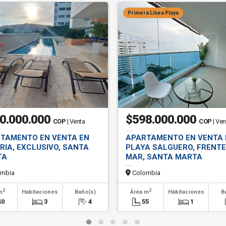
Primera Línea Playa
0.000.000
$598.000.000
COP
| Venta
COP
| Ven
TAMENTO EN VENTA EN
APARTAMENTO EN VENTA 
RIA, EXCLUSIVO, SANTA
PLAYA SALGUERO, FRENTE
TA
MAR, SANTA MARTA
mbia
Colombia
2
2
m
Habitaciones
Baño(s)
Área m
Habitaciones
B
40
3
4
55
1