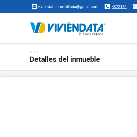
viviendatainmobiliaria@gmail.com
4372181
Inicio
Detalles del inmueble