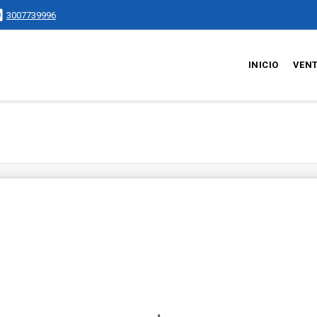
3007739996
INICIO
VEN