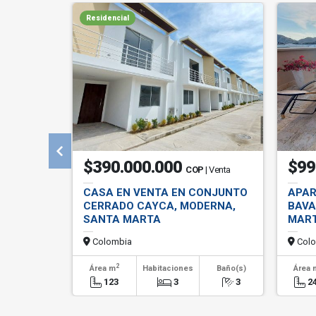
Residencial
$390.000.000
$99
COP
| Venta
CASA EN VENTA EN CONJUNTO
APAR
CERRADO CAYCA, MODERNA,
BAVA
SANTA MARTA
MAR
Colombia
Colo
2
Área m
Habitaciones
Baño(s)
Área 
123
3
3
2