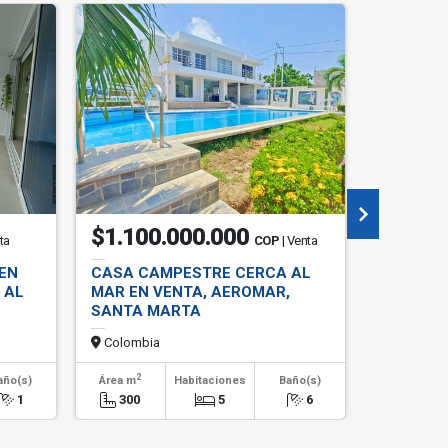
Campestre
$1.100.000.000
$380.
ta
COP
| Venta
EN
CASA CAMPESTRE CERCA AL
LOTE CA
 AL
MAR EN VENTA, AEROMAR,
VISTA H
SANTA MARTA
MAR, SA
Colombia
Colombi
2
año(s)
Área m
Habitaciones
Baño(s)
Habitaci
1
300
5
6
0