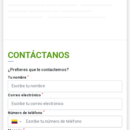
apartamentopermisoturisticomaracaibo apartamentotradicionalmaracaibo apartamentoconjuntomaracaibo
apartamentoturistico apartamentoturistico301a500 apartamentocercaalmarturistico
apartamentopermisoturisticoturistico apartamentotradicionalturistico apartamentoconjuntoturistico
CONTÁCTANOS
¿Prefieres que te contactemos?
*
Tu nombre
*
Correo electrónico
*
Número de teléfono
▼
*