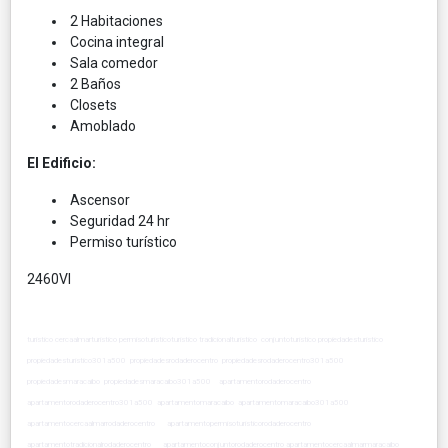
2 Habitaciones
Cocina integral
Sala comedor
2 Baños
Closets
Amoblado
El Edificio:
Ascensor
Seguridad 24 hr
Permiso turístico
2460VI
turistico cercaalmarturistico permisoturisticoturistico tradicionalturistico conjuntoturistico propiedadesturistico
propiedadesturistico301a500 propiedadesrodaderocentro propiedadesrodaderocentro301a500
propiedadesmaracaibo propiedadesmaracaibo301a500 apartamentorodaderocentro
apartamentorodaderocentro301a500 apartamentomaracaibo apartamentomaracaibo301a500
apartamentocercaalmarrodaderocentro apartamentopermisoturisticorodaderocentro
apartamentotradicionalrodaderocentro apartamentoconjuntorodaderocentro apartamentocercaalmarmaracaibo