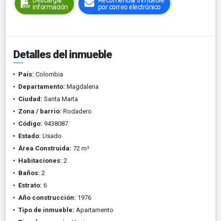
Descargar
Recomendar inmueble
información
por correo electrónico
Detalles del inmueble
País:
Colombia
Departamento:
Magdalena
Ciudad:
Santa Marta
Zona / barrio:
Rodadero
Código:
9438087
Estado:
Usado
Área Construida:
72 m²
Habitaciones:
2
Baños:
2
Estrato:
6
Año construcción:
1976
Tipo de inmueble:
Apartamento