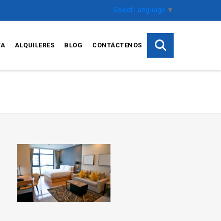
Select Language
▼
TA
ALQUILERES
BLOG
CONTÁCTENOS