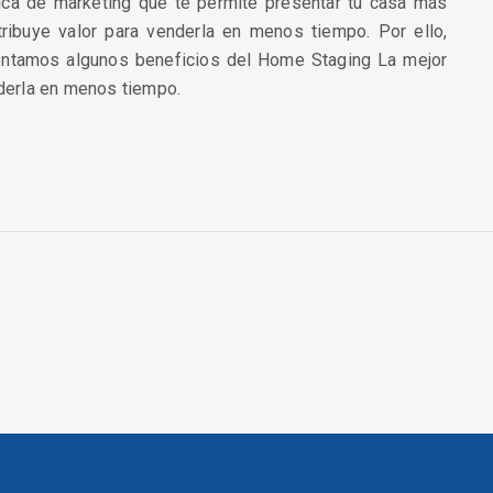
ca de marketing que te permite presentar tu casa más
atribuye valor para venderla en menos tiempo. Por ello,
sentamos algunos beneficios del Home Staging La mejor
nderla en menos tiempo.