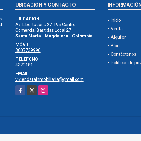
UBICACIÓN Y CONTACTO
INFORMACIÓ
as
UBICACIÓN
Inicio
d
Av. Libertador #27-195 Centro
Venta
Comercial Bastidas Local 27
Santa Marta - Magdalena - Colombia
Alquiler
MÓVIL
Blog
3007739996
Contáctenos
TELÉFONO
Políticas de pr
4372181
EMAIL
viviendatainmobiliaria@gmail.com
Facebook
X
Instagram