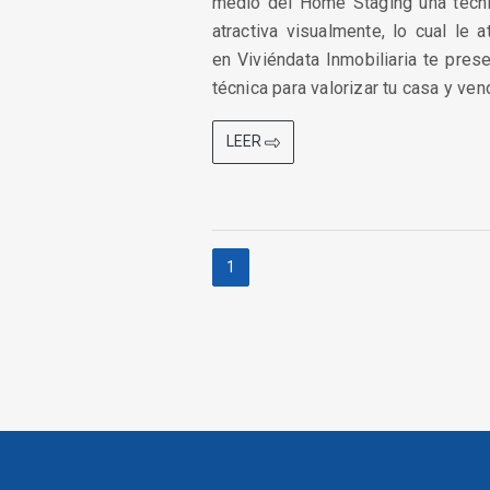
medio del Home Staging una técni
atractiva visualmente, lo cual le 
en Viviéndata Inmobiliaria te pre
técnica para valorizar tu casa y ve
LEER
1