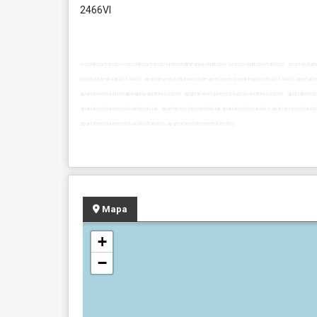
2466VI
vistaalmarturistico cercaalmarturistico primeralineaplayaturistico permisoturisticoturistico reciente
propiedadeskuali201a400 apartamentobellohorizonte apartamentobellohorizonte201a400 apartamen
apartamentoprimeralineaplayabellohorizonte apartamentopermisoturisticobellohorizonte apartament
apartamentopermisoturisticokuali apartamentorecientekuali apartamentoturistico apartamentoturist
apartamentopermisoturisticoturistico apartamentorecienteturistico
Mapa
+
−