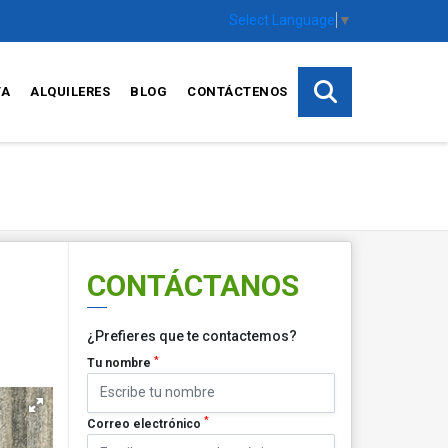
Select Language
▼
TA
ALQUILERES
BLOG
CONTÁCTENOS
CONTÁCTANOS
¿Prefieres que te contactemos?
*
Tu nombre
*
Correo electrónico