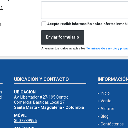
81
Acepto recibir información sobre ofertas inmobil
m
Enviar formulario
Al enviar tus datos aceptas los
Términos de servicio y priva
UBICACIÓN Y CONTACTO
INFORMACIÓ
as
UBICACIÓN
Inicio
d
Av. Libertador #27-195 Centro
Venta
Comercial Bastidas Local 27
Santa Marta - Magdalena - Colombia
Alquiler
MÓVIL
Blog
3007739996
Contáctenos