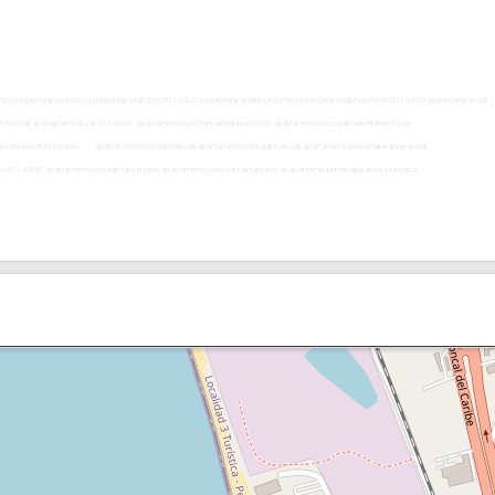
turistico propiedadesturistico propiedadesturistico201a400 propiedadesbellohorizonte propiedadesbellohorizonte201a400 propiedadeskuali
tokuali apartamentokuali201a400 apartamentovistaalmarbellohorizonte apartamentocercaalmarbellohorizonte
orecientebellohorizonte apartamentovistaalmarkuali apartamentocercaalmarkuali apartamentoprimeralineaplayakuali
ico201a400 apartamentovistaalmarturistico apartamentocercaalmarturistico apartamentoprimeralineaplayaturistico