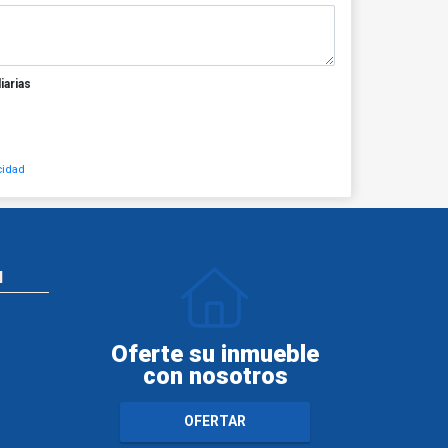
iarias
cidad
N
Oferte su inmueble
con nosotros
OFERTAR