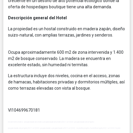
creciente en un destino de alto potencial ecológico donde la
oferta de hospedajes boutique tiene una alta demanda.
Descripción general del Hotel
La propiedad es un hostal construido en madera zapán, diseño
suizo-natural, con amplias terrazas, jardines y senderos.
Ocupa aproximadamente 600 m2 de zona intervenida y 1.400
m2 de bosque conservado. La madera se encuentra en
excelente estado, sin humedad ni termitas.
La estructura incluye dos niveles, cocina en el acceso, zonas
de hamacas, habitaciones privadas y dormitorios múltiples, así
como terrazas elevadas con vista al bosque.
VI104699670181
recientehoteles propiedadeshoteles propiedadeshoteles501a1000 propiedadestrompito
propiedadestrompito501a1000 propiedades propiedades501a1000 hoteltrompito hoteltrompito501a1000 hotel