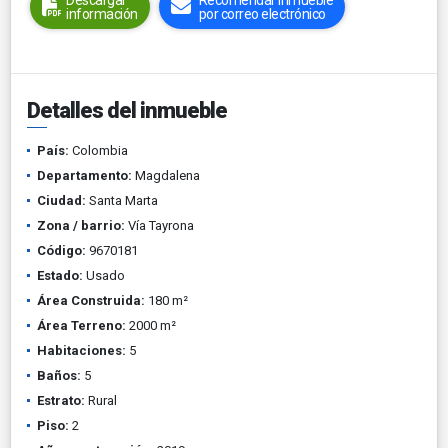
Descargar
Recomendar inmueble
información
por correo electrónico
Detalles del inmueble
País:
Colombia
Departamento:
Magdalena
Ciudad:
Santa Marta
Zona / barrio:
Vía Tayrona
Código:
9670181
Estado:
Usado
Área Construida:
180 m²
Área Terreno:
2000 m²
Habitaciones:
5
Baños:
5
Estrato:
Rural
Piso:
2