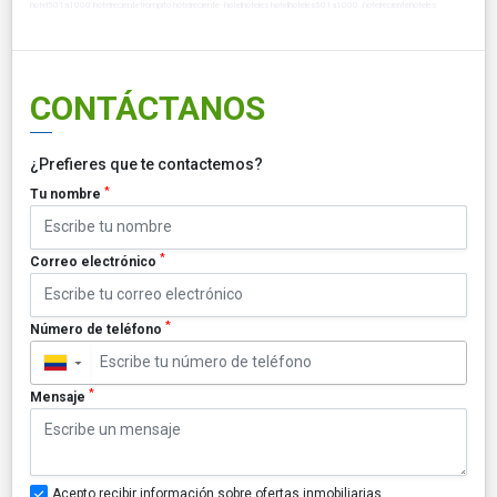
hotel501a1000 hotelrecientetrompito hotelreciente hotelhoteles hotelhoteles501a1000 hotelrecientehoteles
CONTÁCTANOS
¿Prefieres que te contactemos?
*
Tu nombre
*
Correo electrónico
*
Número de teléfono
▼
*
Mensaje
Acepto recibir información sobre ofertas inmobiliarias