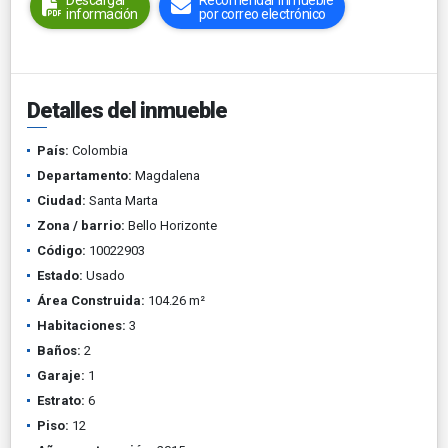
Descargar
Recomendar inmueble
información
por correo electrónico
Detalles del inmueble
País:
Colombia
Departamento:
Magdalena
Ciudad:
Santa Marta
Zona / barrio:
Bello Horizonte
Código:
10022903
Estado:
Usado
Área Construida:
104.26 m²
Habitaciones:
3
Baños:
2
Garaje:
1
Estrato:
6
Piso:
12