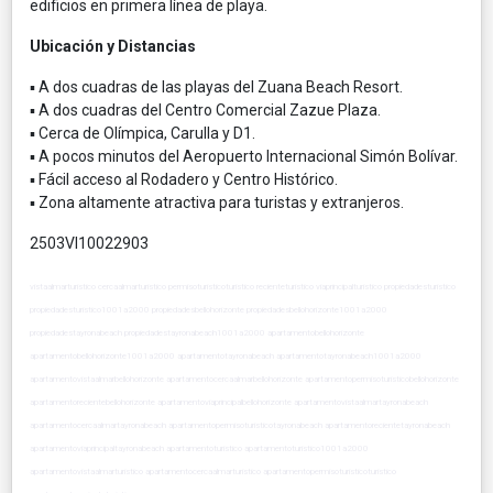
edificios en primera línea de playa.
Ubicación y Distancias
▪ A dos cuadras de las playas del Zuana Beach Resort.
▪ A dos cuadras del Centro Comercial Zazue Plaza.
▪ Cerca de Olímpica, Carulla y D1.
▪ A pocos minutos del Aeropuerto Internacional Simón Bolívar.
▪ Fácil acceso al Rodadero y Centro Histórico.
▪ Zona altamente atractiva para turistas y extranjeros.
2503VI10022903
vistaalmarturistico cercaalmarturistico permisoturisticoturistico recienteturistico viaprincipalturistico propiedadesturistico
propiedadesturistico1001a2000 propiedadesbellohorizonte propiedadesbellohorizonte1001a2000
propiedadestayronabeach propiedadestayronabeach1001a2000 apartamentobellohorizonte
apartamentobellohorizonte1001a2000 apartamentotayronabeach apartamentotayronabeach1001a2000
apartamentovistaalmarbellohorizonte apartamentocercaalmarbellohorizonte apartamentopermisoturisticobellohorizonte
apartamentorecientebellohorizonte apartamentoviaprincipalbellohorizonte apartamentovistaalmartayronabeach
apartamentocercaalmartayronabeach apartamentopermisoturisticotayronabeach apartamentorecientetayronabeach
apartamentoviaprincipaltayronabeach apartamentoturistico apartamentoturistico1001a2000
apartamentovistaalmarturistico apartamentocercaalmarturistico apartamentopermisoturisticoturistico