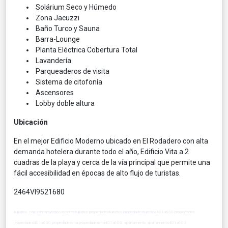
Solárium Seco y Húmedo
Zona Jacuzzi
Baño Turco y Sauna
Barra-Lounge
Planta Eléctrica Cobertura Total
Lavandería
Parqueaderos de visita
Sistema de citofonía
Ascensores
Lobby doble altura
Ubicación
En el mejor Edificio Moderno ubicado en El Rodadero con alta
demanda hotelera durante todo el año, Edificio Vita a 2
cuadras de la playa y cerca de la vía principal que permite una
fácil accesibilidad en épocas de alto flujo de turistas.
2464VI9521680
turistico cercaalmarturistico recienteturistico propiedadesturistico propiedadesturistico401a600 propiedades
propiedades401a600 propiedadesvita propiedadesvita401a600 apartamento apartamento401a600