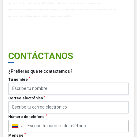
apartamentovita apartamentovita401a600 apartamentocercaalmar apartamentoreciente
apartamentocercaalmarvita apartamentorecientevita apartamentoturistico apartamentoturistico401a600
apartamentocercaalmarturistico apartamentorecienteturistico
CONTÁCTANOS
¿Prefieres que te contactemos?
*
Tu nombre
*
Correo electrónico
*
Número de teléfono
▼
*
Mensaje