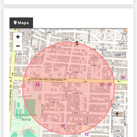
Mapa
+
−