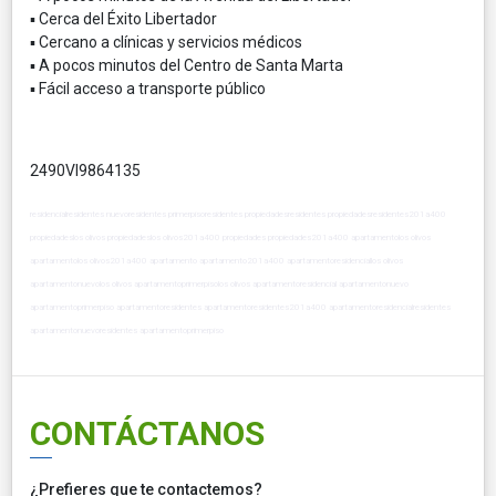
▪ Cerca del Éxito Libertador
▪ Cercano a clínicas y servicios médicos
▪ A pocos minutos del Centro de Santa Marta
▪ Fácil acceso a transporte público
2490VI9864135
residencialresidentes nuevoresidentes primerpisoresidentes propiedadesresidentes propiedadesresidentes201a400
propiedadeslos olivos propiedadeslos olivos201a400 propiedades propiedades201a400 apartamentolos olivos
apartamentolos olivos201a400 apartamento apartamento201a400 apartamentoresidenciallos olivos
apartamentonuevolos olivos apartamentoprimerpisolos olivos apartamentoresidencial apartamentonuevo
apartamentoprimerpiso apartamentoresidentes apartamentoresidentes201a400 apartamentoresidencialresidentes
apartamentonuevoresidentes apartamentoprimerpiso
CONTÁCTANOS
¿Prefieres que te contactemos?