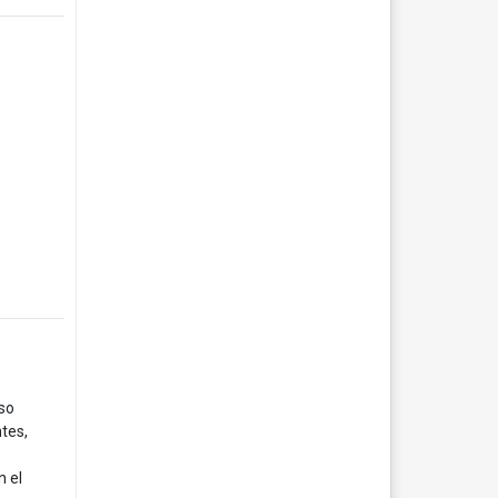
iso
tes,
n el