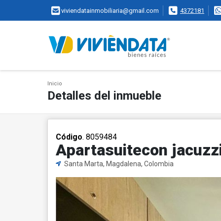
viviendatainmobiliaria@gmail.com
4372181
Inicio
Detalles del inmueble
Código
. 8059484
Apartasuitecon jacuzzi
Santa Marta, Magdalena, Colombia