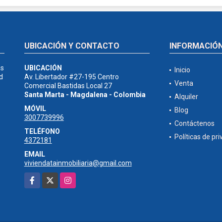
UBICACIÓN Y CONTACTO
INFORMACIÓ
as
UBICACIÓN
Inicio
d
Av. Libertador #27-195 Centro
Venta
Comercial Bastidas Local 27
Santa Marta - Magdalena - Colombia
Alquiler
MÓVIL
Blog
3007739996
Contáctenos
TELÉFONO
Políticas de pr
4372181
EMAIL
viviendatainmobiliaria@gmail.com
Facebook
X
Instagram