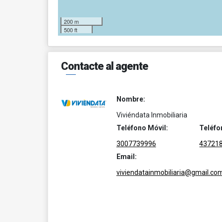
200 m
500 ft
Contacte al agente
Nombre:
Viviéndata Inmobiliaria
Teléfono Móvil:
Teléfo
3007739996
43721
Email:
viviendatainmobiliaria@gmail.co