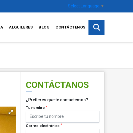
Select Language
▼
TA
ALQUILERES
BLOG
CONTÁCTENOS
CONTÁCTANOS
¿Prefieres que te contactemos?
*
Tu nombre
*
Correo electrónico