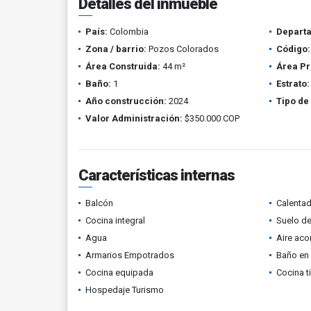
Detalles del inmueble
País:
Colombia
Depart
Zona / barrio:
Pozos Colorados
Código:
Área Construida:
44 m²
Área Pr
Baño:
1
Estrato:
Año construcción:
2024
Tipo de
Valor Administración:
$350.000 COP
Características internas
Balcón
Calenta
Cocina integral
Suelo de
Agua
Aire ac
Armarios Empotrados
Baño en 
Cocina equipada
Cocina t
Hospedaje Turismo