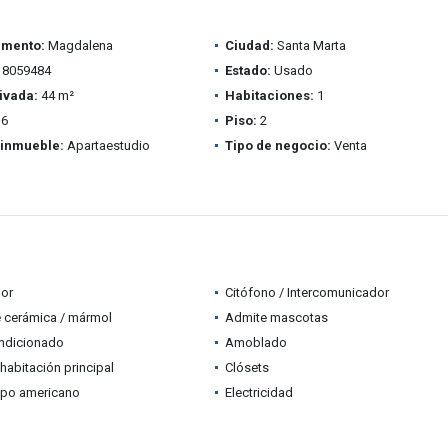
amento:
Magdalena
Ciudad:
Santa Marta
8059484
Estado:
Usado
ivada:
44 m²
Habitaciones:
1
6
Piso:
2
 inmueble:
Apartaestudio
Tipo de negocio:
Venta
dor
Citófono / Intercomunicador
 cerámica / mármol
Admite mascotas
ondicionado
Amoblado
habitación principal
Clósets
ipo americano
Electricidad