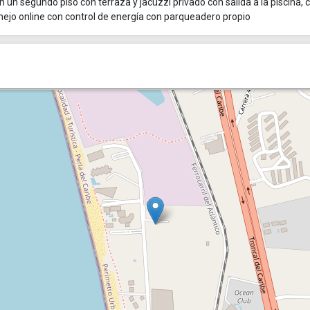
 un segundo piso con terraza y jacuzzi privado con salida a la piscina, 
anejo online con control de energía con parqueadero propio