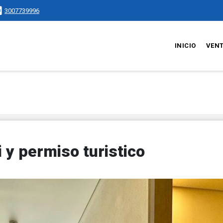
3007739996
INICIO
VEN
 y permiso turistico