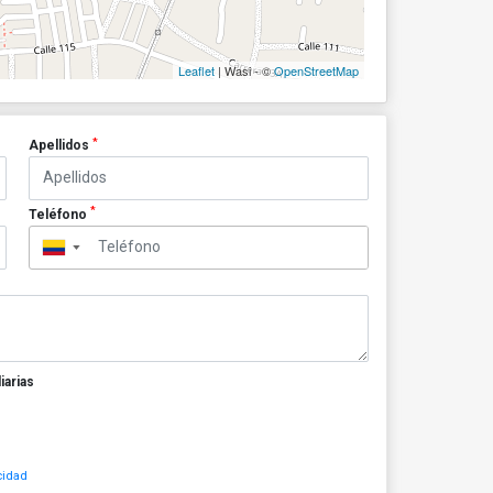
Leaflet
| Wasi - ©
OpenStreetMap
*
Apellidos
*
Teléfono
▼
iarias
cidad