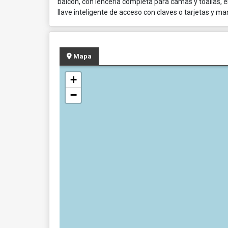
balcón, con lencería completa para camas y toallas, en
llave inteligente de acceso con claves o tarjetas y m
Mapa
+
−