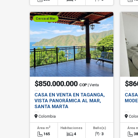
Cerca al Mar
$850.000.000
$86
COP
| Venta
CASA EN VENTA EN TAGANGA,
CASA 
VISTA PANORÁMICA AL MAR,
MODE
SANTA MARTA
Colombia
Colo
2
Área m
Habitaciones
Baño(s)
Área 
165
4
3
3