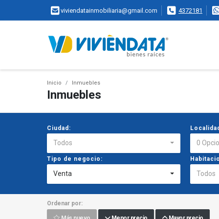
viviendatainmobiliaria@gmail.com
4372181
Inicio
Inmuebles
Inmuebles
Ciudad:
Localida
Todos
0 Opci
Tipo de negocio:
Habitaci
Venta
Todos
Ordenar por:
Más nuevo
Menor precio
Mayor precio