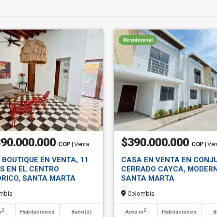
Residencial
890.000.000
$390.000.000
COP
| Venta
COP
| Ve
 BOUTIQUE EN VENTA, 11
CASA EN VENTA EN CONJ
ES EN EL CENTRO
CERRADO CAYCA, MODERN
ÓRICO, SANTA MARTA
SANTA MARTA
mbia
Colombia
2
2
m
Habitaciones
Baño(s)
Área m
Habitaciones
B