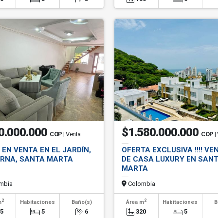
0.000.000
$1.580.000.000
COP
| Venta
COP
|
EN VENTA EN EL JARDÍN,
OFERTA EXCLUSIVA !!!! VE
RNA, SANTA MARTA
DE CASA LUXURY EN SAN
MARTA
mbia
Colombia
2
2
m
Habitaciones
Baño(s)
Área m
Habitaciones
B
85
5
6
320
5