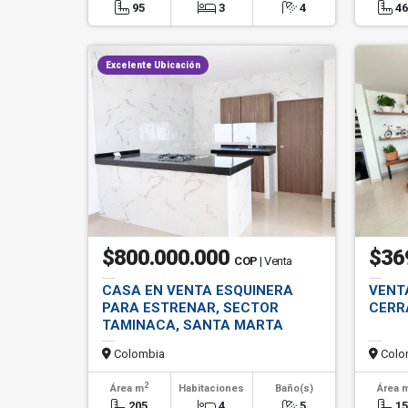
95
3
4
4
Excelente Ubicación
$800.000.000
$36
COP
| Venta
CASA EN VENTA ESQUINERA
VENT
PARA ESTRENAR, SECTOR
CERR
TAMINACA, SANTA MARTA
Colombia
Colo
2
Área m
Habitaciones
Baño(s)
Área 
205
4
5
1