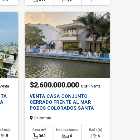
$2.600.000.000
 Venta
COP
| Venta
NTA
VENTA CASA CONJUNTO
TA
CERRADO FRENTE AL MAR
POZOS COLORADOS SANTA
MARTA
Colombia
2
año(s)
Área m
Habitaciones
Baño(s)
5
362
4
6