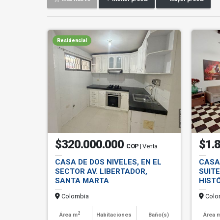
Residencial
$320.000.000
$1.
COP
| Venta
CASA DE DOS NIVELES, EN EL
CASA
SECTOR AV. LIBERTADOR,
SUIT
SANTA MARTA
HIST
Colombia
Colo
2
Área m
Habitaciones
Baño(s)
Área 