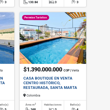
3
130.84
3
3
Permiso Turístico
$1.390.000.000
nta
COP
| Venta
EN
CASA BOUTIQUE EN VENTA
NTA
CENTRO HISTÓRICO,
RESTAURADA, SANTA MARTA
Colombia
2
año(s)
Área m
Habitaciones
Baño(s)
5
248
3
4