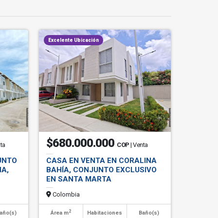
Excelente Ubicación
$680.000.000
nta
COP
| Venta
UNTO
CASA EN VENTA EN CORALINA
A,
BAHÍA, CONJUNTO EXCLUSIVO
EN SANTA MARTA
Colombia
2
año(s)
Área m
Habitaciones
Baño(s)