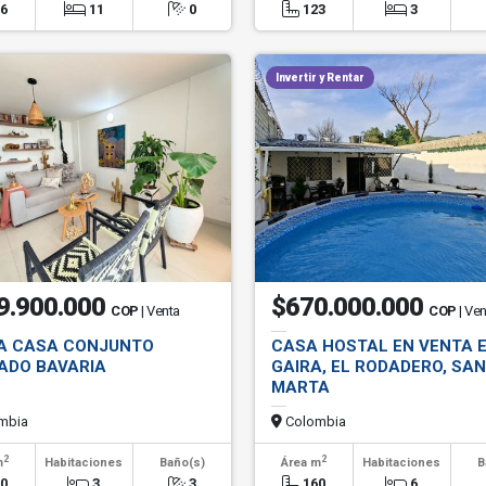
66
11
0
123
3
Invertir y Rentar
9.900.000
$670.000.000
COP
| Venta
COP
| Ve
A CASA CONJUNTO
CASA HOSTAL EN VENTA 
ADO BAVARIA
GAIRA, EL RODADERO, SA
MARTA
mbia
Colombia
2
2
m
Habitaciones
Baño(s)
Área m
Habitaciones
B
50
3
3
160
6