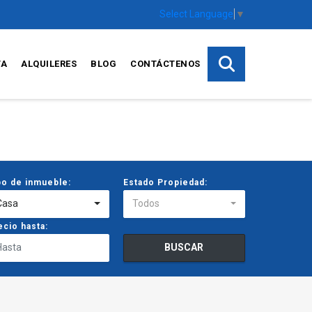
Select Language
▼
TA
ALQUILERES
BLOG
CONTÁCTENOS
po de inmueble:
Estado Propiedad:
Casa
Todos
ecio hasta:
BUSCAR