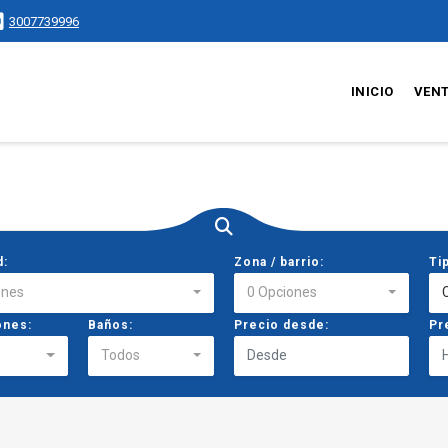
3007739996
INICIO
VEN
d:
Zona / barrio:
Ti
ones
0 Opciones
ones:
Baños:
Precio desde:
Pr
Todos