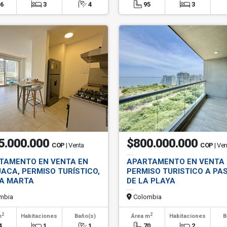
06
3
4
95
3
5.000.000
$800.000.000
COP
| Venta
COP
| Ve
TAMENTO EN VENTA EN
APARTAMENTO EN VENTA
ACA, PERMISO TURÍSTICO,
PERMISO TURISTICO A PA
A MARTA
DE LA PLAYA
mbia
Colombia
2
2
m
Habitaciones
Baño(s)
Área m
Habitaciones
B
4
1
1
70
2