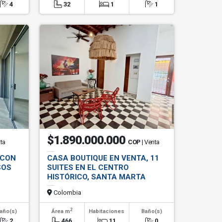
4
32
1
1
$1.890.000.000
nta
COP
| Venta
 CON
CASA BOUTIQUE EN VENTA, 11
SOS
SUITES EN EL CENTRO
HISTÓRICO, SANTA MARTA
Colombia
2
año(s)
Área m
Habitaciones
Baño(s)
2
466
11
0