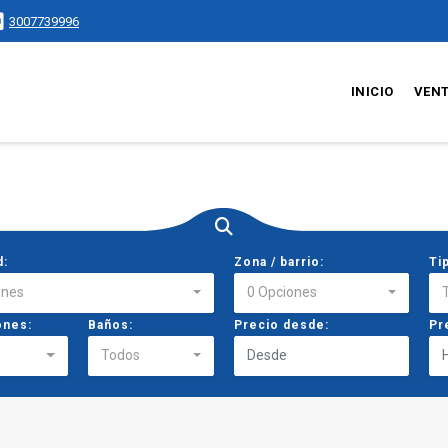
3007739996
INICIO
VEN
d:
Zona / barrio:
Ti
ones
0 Opciones
ones:
Baños:
Precio desde:
Pr
Todos