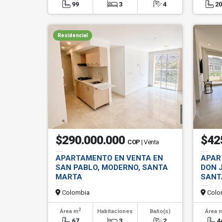
99
3
4
2
Residencial
$290.000.000
$42
COP
| Venta
APARTAMENTO EN VENTA EN
APAR
SAN PABLO, MODERNO, SANTA
DON J
MARTA
SANT
Colombia
Colo
2
Área m
Habitaciones
Baño(s)
Área 
67
3
2
4