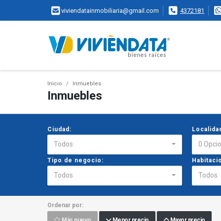
viviendatainmobiliaria@gmail.com
4372181
Inicio
Inmuebles
Inmuebles
Ciudad:
Localida
Todos
0 Opci
Tipo de negocio:
Habitaci
Todos
Todos
Ordenar por:
Más nuevo
Menor precio
Mayor precio