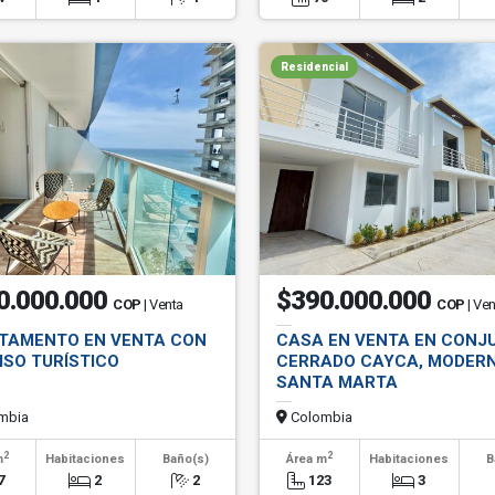
Residencial
0.000.000
$390.000.000
COP
| Venta
COP
| Ve
TAMENTO EN VENTA CON
CASA EN VENTA EN CONJ
ISO TURÍSTICO
CERRADO CAYCA, MODERN
SANTA MARTA
mbia
Colombia
2
2
m
Habitaciones
Baño(s)
Área m
Habitaciones
B
7
2
2
123
3