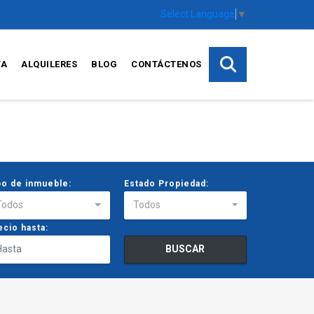
Select Language
▼
TA
ALQUILERES
BLOG
CONTÁCTENOS
po de inmueble:
Estado Propiedad:
Todos
Todos
ecio hasta:
BUSCAR