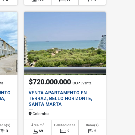
$720.000.000
nta
COP
| Venta
UNTO
VENTA APARTAMENTO EN
A,
TERRAZ, BELLO HORIZONTE,
SANTA MARTA
Colombia
2
año(s)
Área m
Habitaciones
Baño(s)
3
69
2
2