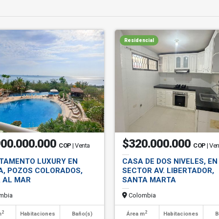
Residencial
900.000.000
$320.000.000
COP
| Venta
COP
| Ve
TAMENTO LUXURY EN
CASA DE DOS NIVELES, EN
A, POZOS COLORADOS,
SECTOR AV. LIBERTADOR,
A AL MAR
SANTA MARTA
mbia
Colombia
2
2
m
Habitaciones
Baño(s)
Área m
Habitaciones
B