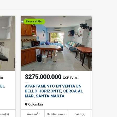
Cerca al Mar
$275.000.000
nta
COP
| Venta
 EL
APARTAMENTO EN VENTA EN
BELLO HORIZONTE, CERCA AL
MAR, SANTA MARTA
Colombia
2
año(s)
Área m
Habitaciones
Baño(s)