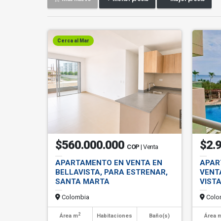
Cerca al Mar
$560.000.000
$2.
COP
| Venta
APARTAMENTO EN VENTA EN
APAR
BELLAVISTA, PARA ESTRENAR,
VENT
SANTA MARTA
VIST
Colombia
Colo
2
Área m
Habitaciones
Baño(s)
Área 