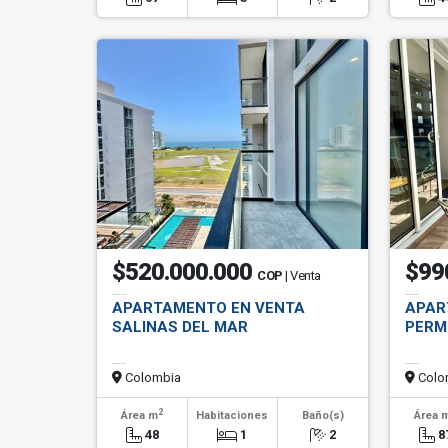
$520.000.000
$99
COP
| Venta
APARTAMENTO EN VENTA
APAR
SALINAS DEL MAR
PERM
Colombia
Colo
2
Área m
Habitaciones
Baño(s)
Área 
48
1
2
8