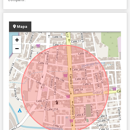
Mapa
+
−