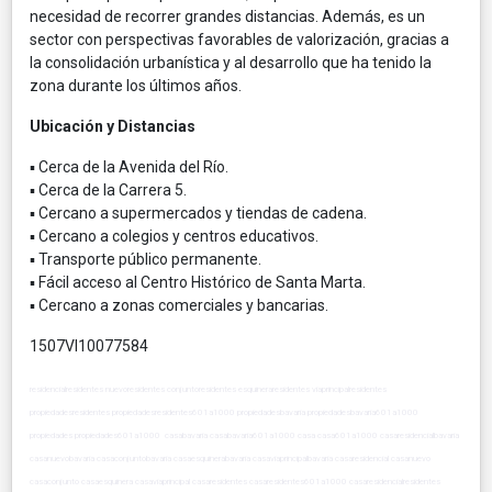
necesidad de recorrer grandes distancias. Además, es un
sector con perspectivas favorables de valorización, gracias a
la consolidación urbanística y al desarrollo que ha tenido la
zona durante los últimos años.
Ubicación y Distancias
▪ Cerca de la Avenida del Río.
▪ Cerca de la Carrera 5.
▪ Cercano a supermercados y tiendas de cadena.
▪ Cercano a colegios y centros educativos.
▪ Transporte público permanente.
▪ Fácil acceso al Centro Histórico de Santa Marta.
▪ Cercano a zonas comerciales y bancarias.
1507VI10077584
residencialresidentes nuevoresidentes conjuntoresidentes esquineraresidentes viaprincipalresidentes
propiedadesresidentes propiedadesresidentes601a1000 propiedadesbavaria propiedadesbavaria601a1000
propiedades propiedades601a1000 casabavaria casabavaria601a1000 casa casa601a1000 casaresidencialbavaria
casanuevobavaria casaconjuntobavaria casaesquinerabavaria casaviaprincipalbavaria casaresidencial casanuevo
casaconjunto casaesquinera casaviaprincipal casaresidentes casaresidentes601a1000 casaresidencialresidentes