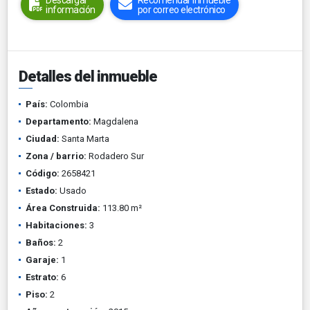
Descargar
Recomendar inmueble
información
por correo electrónico
Detalles del inmueble
País:
Colombia
Departamento:
Magdalena
Ciudad:
Santa Marta
Zona / barrio:
Rodadero Sur
Código:
2658421
Estado:
Usado
Área Construida:
113.80 m²
Habitaciones:
3
Baños:
2
Garaje:
1
Estrato:
6
Piso:
2