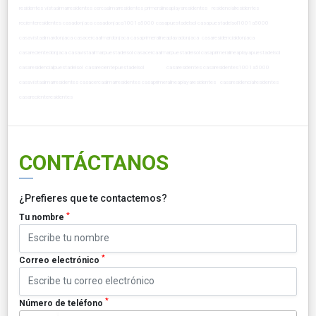
residentes vistaalmarresidentes cercaalmarresidentes primeralineaplayaresidentes residencialresidentes
recienteresidentes casadonjaca casadonjaca1001a5000 casapuestadelsol casapuestadelsol1001a5000
casavistaalmardonjaca casacercaalmardonjaca casaprimeralineaplayadonjaca casaresidencialdonjaca
casarecientedonjaca casavistaalmarpuestadelsol casacercaalmarpuestadelsol casaprimeralineaplayapuestadelsol
casaresidencialpuestadelsol casarecientepuestadelsol casaresidentes casaresidentes1001a5000
casavistaalmarresidentes casacercaalmarresidentes casaprimeralineaplayaresidentes casaresidencialresidentes
casarecienteresidentes
CONTÁCTANOS
¿Prefieres que te contactemos?
*
Tu nombre
*
Correo electrónico
*
Número de teléfono