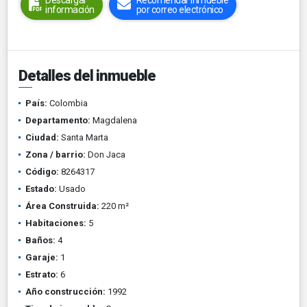
Descargar
Recomendar inmueble
información
por correo electrónico
Detalles del inmueble
País:
Colombia
Departamento:
Magdalena
Ciudad:
Santa Marta
Zona / barrio:
Don Jaca
Código:
8264317
Estado:
Usado
Área Construida:
220 m²
Habitaciones:
5
Baños:
4
Garaje:
1
Estrato:
6
Año construcción:
1992