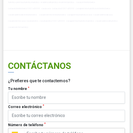
turistico permisoturisticoturistico residencialturistico recienteturistico casacentrohistorico
casacentrohistorico1001a5000 casacasa casacasa1001a5000 casapermisoturisticocentrohistorico
casaresidencialcentrohistorico casarecientecentrohistorico casapermisoturisticocasa casaresidencialcasa
casarecientecasa casaturistico casaturistico1001a5000 casapermisoturisticoturistico casaresidencialturistico
casarecienteturistico
CONTÁCTANOS
¿Prefieres que te contactemos?
*
Tu nombre
*
Correo electrónico
*
Número de teléfono