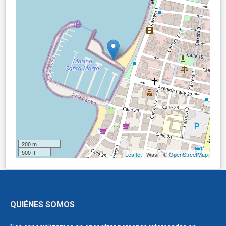
200 m
500 ft
Leaflet
| Wasi - ©
OpenStreetMap
QUIÉNES SOMOS