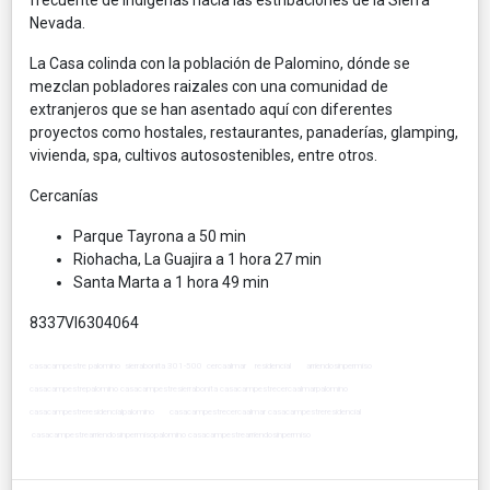
frecuente de indígenas hacia las estribaciones de la Sierra
Nevada.
La Casa colinda con la población de Palomino, dónde se
mezclan pobladores raizales con una comunidad de
extranjeros que se han asentado aquí con diferentes
proyectos como hostales, restaurantes, panaderías, glamping,
vivienda, spa, cultivos autosostenibles, entre otros.
Cercanías
Parque Tayrona a 50 min
Riohacha, La Guajira a 1 hora 27 min
Santa Marta a 1 hora 49 min
8337VI6304064
casacampestre palomino sierrabonita 301-500 cercaalmar residencial arriendosinpermiso
casacampestrepalomino casacampestresierrabonita casacampestrecercaalmarpalomino
casacampestreresidencialpalomino casacampestrecercaalmar casacampestreresidencial
casacampestrearriendosinpermisopalomino casacampestrearriendosinpermiso