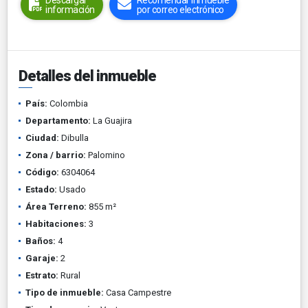
Descargar
Recomendar inmueble
información
por correo electrónico
Detalles del inmueble
País:
Colombia
Departamento:
La Guajira
Ciudad:
Dibulla
Zona / barrio:
Palomino
Código:
6304064
Estado:
Usado
Área Terreno:
855 m²
Habitaciones:
3
Baños:
4
Garaje:
2
Estrato:
Rural
Tipo de inmueble:
Casa Campestre