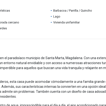
rísticas
Barbacoa / Parrilla / Quincho
Lago
brada cercano
Vivienda unifamiliar
erdes
n el paradisíaco municipio de Santa Marta, Magdalena. Con una exten
n entorno natural envidiable y con acceso a numerosas atracciones tur
imperdible para aquellos que buscan una vida tranquila y relajante en 
aderos, esta casa puede acomodar cómodamente a una familia grande 
s. Además, sus características internas la convierten en una opción ideal
as admite sin problemas. También cuenta con un diseño de casa adosad
 residentes.
tro de agua, imprescindible para el día a día, el aire acondicionado para