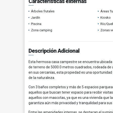
Características externas
Árboles frutales
Áreas Tu
Jardín
Kiosko
Piscina
Río/Que
Zona camping
Zonas v
Descripción Adicional
Esta hermosa casa campestre se encuentra ubicada e
de terreno de 5000.0 metros cuadrados, rodeada de u
en sus cercanías, esta propiedad es una oportunidad 
de la naturaleza.
Con 3 baños completos y más de 5 espacios parque
aquellos que buscan tener espacio para recibir visita
aquellos con mascotas, ya que es una vivienda que l
garantiza aún más privacidad y tranquilidad para sus
Entre las amenidades internas, se destacan el suminis