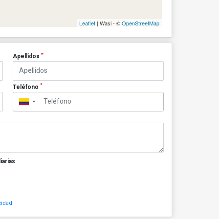
Leaflet
| Wasi - ©
OpenStreetMap
*
Apellidos
*
Teléfono
▼
iarias
cidad