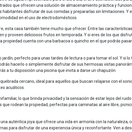
trados que ofrecen una solución de almacenamiento práctica y funciona
 habitantes disfrutar de sus comidas y prepararlas sin limitaciones. Y e
comodidad en el uso de electrodomésticos.
bre, esta casa también tiene mucho que ofrecer. Entre las característica
n y proveen deliciosos frutos en temporada. Y si eres de los que disfru
esta propiedad cuenta con una barbacoa o quincho en el que podrás pasar
 jardín, perfecto para unas tardes de lectura o para tomar el sol. Y si lo
 podrás hacerlo o simplemente disfrutar de sus hermosas vistas panorám
ás a tu disposición una piscina que invita a darse un chapuzón.
o quebrada cercano, ideal para aquellos que buscan relajarse con el soni
tes acuáticos.
familiar, lo que brinda privacidad y la sensación de estar lejos del ruido 
que rodean la propiedad, perfectas para caminatas al aire libre, picnic
na auténtica joya que ofrece una vida en armonía con la naturaleza, 
as para disfrutar de una experiencia única y reconfortante. Ven a des