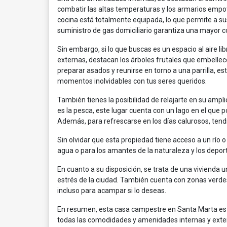
combatir las altas temperaturas y los armarios empo
cocina está totalmente equipada, lo que permite a sus
suministro de gas domiciliario garantiza una mayor 
Sin embargo, si lo que buscas es un espacio al aire li
externas, destacan los árboles frutales que embellece
preparar asados y reunirse en torno a una parrilla, 
momentos inolvidables con tus seres queridos.
También tienes la posibilidad de relajarte en su amplio
es la pesca, este lugar cuenta con un lago en el que
Además, para refrescarse en los días calurosos, tendr
Sin olvidar que esta propiedad tiene acceso a un río 
agua o para los amantes de la naturaleza y los depor
En cuanto a su disposición, se trata de una vivienda uni
estrés de la ciudad. También cuenta con zonas verdes 
incluso para acampar si lo deseas.
En resumen, esta casa campestre en Santa Marta es u
todas las comodidades y amenidades internas y extern