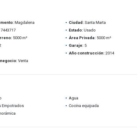
amento:
Magdalena
Ciudad:
Santa Marta
7443717
Estado:
Usado
rreno:
5000 m²
Área Privada:
5000 m²
2
Garaje:
5
Año construcción:
2014
 negocio:
Venta
o
Agua
s Empotrados
Cocina equipada
anorámica