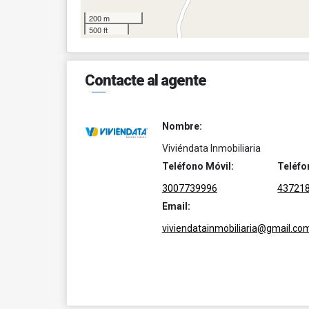
200 m
500 ft
Contacte al agente
Nombre:
Viviéndata Inmobiliaria
Teléfono Móvil:
Teléfo
3007739996
43721
Email:
viviendatainmobiliaria@gmail.co