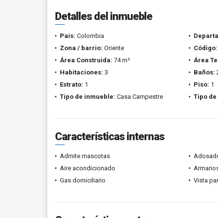
Detalles del inmueble
País:
Colombia
Depart
Zona / barrio:
Oriente
Código:
Área Construida:
74 m²
Área Te
Habitaciones:
3
Baños:
Estrato:
1
Piso:
1
Tipo de inmueble:
Casa Campestre
Tipo de
Características internas
Admite mascotas
Adosad
Aire acondicionado
Armario
Gas domiciliario
Vista p