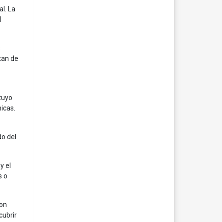
l. La
l
s
tan de
 tuyo
icas.
do del
y el
s o
con
cubrir