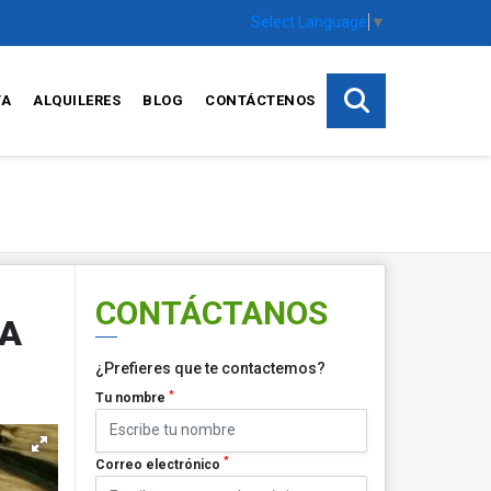
Select Language
▼
TA
ALQUILERES
BLOG
CONTÁCTENOS
CONTÁCTANOS
DA
¿Prefieres que te contactemos?
*
Tu nombre
*
Correo electrónico