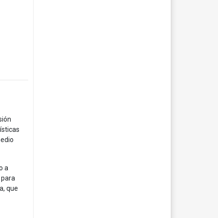
sión
ísticas
medio
o a
 para
a, que