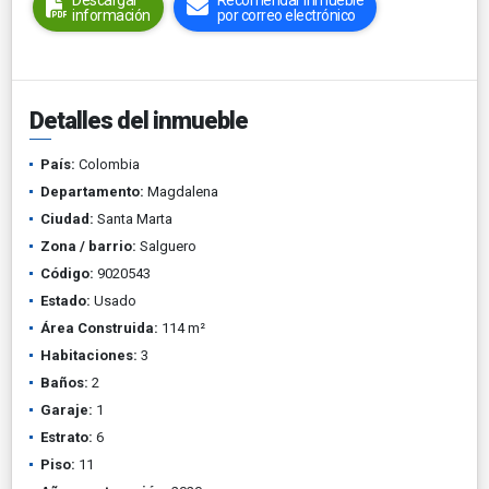
Descargar
Recomendar inmueble
información
por correo electrónico
Detalles del inmueble
País:
Colombia
Departamento:
Magdalena
Ciudad:
Santa Marta
Zona / barrio:
Salguero
Código:
9020543
Estado:
Usado
Área Construida:
114 m²
Habitaciones:
3
Baños:
2
Garaje:
1
Estrato:
6
Piso:
11