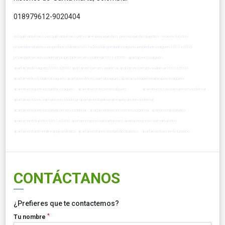
018979612-9020404
vistaalmarturistico cercaalmarturistico primeralineaplayaturistico permisoturisticoturistico recienteturistico
propiedadesturistico propiedadesturistico1001a2000 propiedadessalguero propiedadessalguero1001a2000
propiedadesreservasdelmar propiedadesreservasdelmar1001a2000 apartamentosalguero
apartamentosalguero1001a2000 apartamentoreservasdelmar apartamentoreservasdelmar1001a2000
apartamentovistaalmarsalguero apartamentocercaalmarsalguero apartamentoprimeralineaplayasalguero
apartamentopermisoturisticosalguero apartamentorecientesalguero apartamentovistaalmarreservasdelmar
apartamentocercaalmarreservasdelmar apartamentoprimeralineaplayareservasdelmar
apartamentopermisoturisticoreservasdelmar apartamentorecientereservasdelmar apartamentoturistico
apartamentoturistico1001a2000 apartamentovistaalmarturistico apartamentocercaalmarturistico
apartamentoprimeralineaplayaturistico apartamentopermisoturisticoturistico apartamentorecienteturistico
CONTÁCTANOS
¿Prefieres que te contactemos?
*
Tu nombre