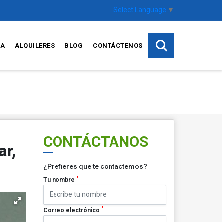
Select Language
▼
TA
ALQUILERES
BLOG
CONTÁCTENOS
CONTÁCTANOS
ar,
¿Prefieres que te contactemos?
*
Tu nombre
*
Correo electrónico