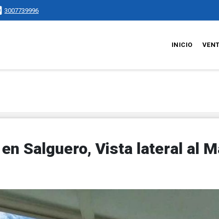
3007739996
INICIO
VEN
n Salguero, Vista lateral al M