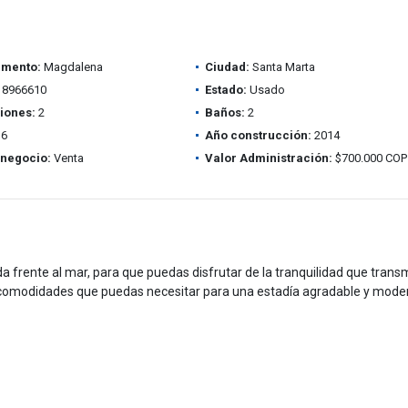
amento:
Magdalena
Ciudad:
Santa Marta
8966610
Estado:
Usado
iones:
2
Baños:
2
6
Año construcción:
2014
 negocio:
Venta
Valor Administración:
$700.000 COP
iada frente al mar, para que puedas disfrutar de la tranquilidad que transm
comodidades que puedas necesitar para una estadía agradable y mode