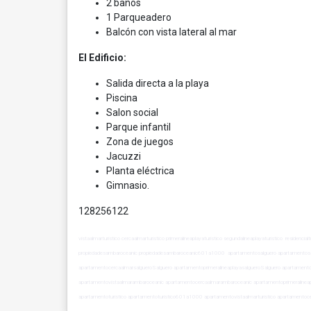
2 baños
1 Parqueadero
Balcón con vista lateral al mar
El Edificio:
Salida directa a la playa
Piscina
Salon social
Parque infantil
Zona de juegos
Jacuzzi
Planta eléctrica
Gimnasio.
128256122
vistaalmarturistico cercaalmarturistico primeralineaplayaturistico segundalineaplayaturistico residen
propiedadesambaroceanic propiedadesambaroceanic601a1000 apartamentosalguero apartamento
apartamentocercaalmarsalgueroSalguero apartamentoprimeralineaplayasalgueroSalguero apartamento
apartamentovistaalmarambaroceanic apartamentocercaalmarambaroceanic apartamentoprimeralinea
apartamentoturistico apartamentoturistico601a1000 apartamentovistaalmarturistico apartamentocer