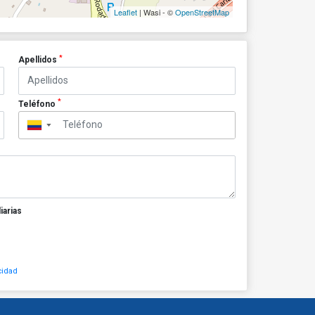
Leaflet
| Wasi - ©
OpenStreetMap
*
Apellidos
*
Teléfono
▼
iarias
cidad