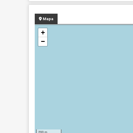
Mapa
+
−
200 m