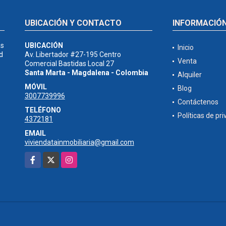
UBICACIÓN Y CONTACTO
INFORMACIÓ
as
UBICACIÓN
Inicio
d
Av. Libertador #27-195 Centro
Venta
Comercial Bastidas Local 27
Santa Marta - Magdalena - Colombia
Alquiler
MÓVIL
Blog
3007739996
Contáctenos
TELÉFONO
Políticas de pr
4372181
EMAIL
viviendatainmobiliaria@gmail.com
Facebook
X
Instagram