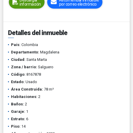
Descargar
Recomendar inmueble
información
por correo electrónico
Detalles del inmueble
País:
Colombia
Departamento:
Magdalena
Ciudad:
Santa Marta
Zona / barrio:
Salguero
Código:
8167878
Estado:
Usado
Área Construida:
78 m²
Habitaciones:
2
Baños:
2
Garaje:
1
Estrato:
6
Piso:
14