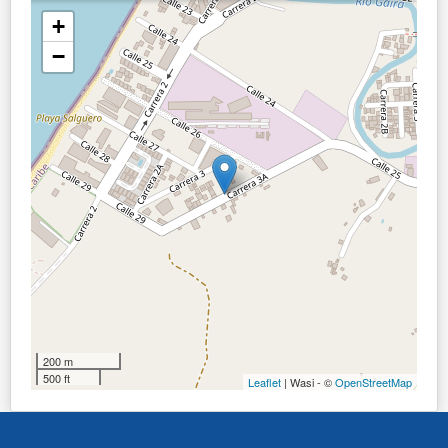
+
−
200 m
500 ft
Leaflet
| Wasi - ©
OpenStreetMap