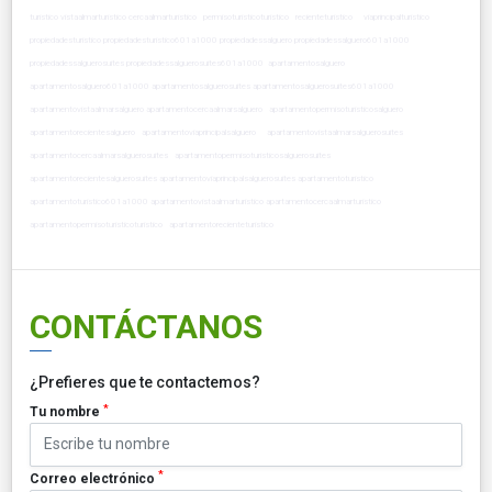
turistico vistaalmarturistico cercaalmarturistico permisoturisticoturistico recienteturistico viaprincipalturistico
propiedadesturistico propiedadesturistico601a1000 propiedadessalguero propiedadessalguero601a1000
propiedadessalguerosuites propiedadessalguerosuites601a1000 apartamentosalguero
apartamentosalguero601a1000 apartamentosalguerosuites apartamentosalguerosuites601a1000
apartamentovistaalmarsalguero apartamentocercaalmarsalguero apartamentopermisoturisticosalguero
apartamentorecientesalguero apartamentoviaprincipalsalguero apartamentovistaalmarsalguerosuites
apartamentocercaalmarsalguerosuites apartamentopermisoturisticosalguerosuites
apartamentorecientesalguerosuites apartamentoviaprincipalsalguerosuites apartamentoturistico
apartamentoturistico601a1000 apartamentovistaalmarturistico apartamentocercaalmarturistico
apartamentopermisoturisticoturistico apartamentorecienteturistico
CONTÁCTANOS
¿Prefieres que te contactemos?
*
Tu nombre
*
Correo electrónico