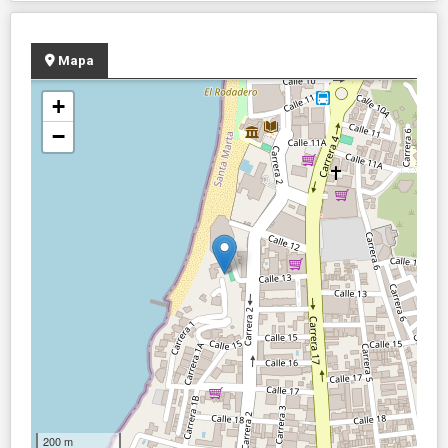
Mapa
+
−
200 m