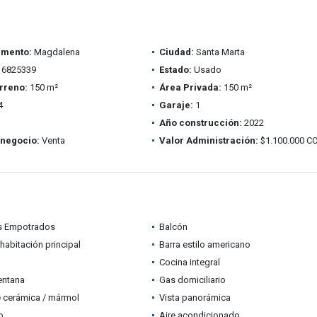
amento:
Magdalena
Ciudad:
Santa Marta
6825339
Estado:
Usado
rreno:
150 m²
Área Privada:
150 m²
4
Garaje:
1
Año construcción:
2022
 negocio:
Venta
Valor Administración:
$1.100.000 C
s Empotrados
Balcón
habitación principal
Barra estilo americano
Cocina integral
entana
Gas domiciliario
 cerámica / mármol
Vista panorámica
o
Aire acondicionado