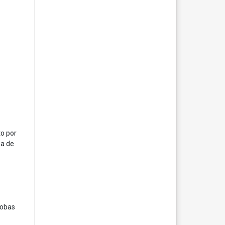
to por
ea de
cobas