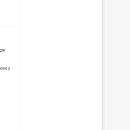
ugar
anso y