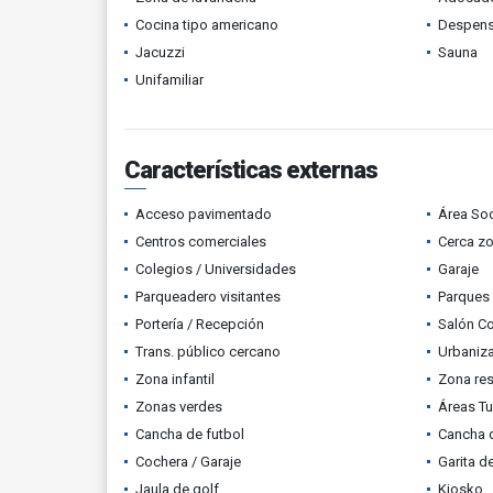
Cocina tipo americano
Despen
Jacuzzi
Sauna
Unifamiliar
Características externas
Acceso pavimentado
Área Soc
Centros comerciales
Cerca z
Colegios / Universidades
Garaje
Parqueadero visitantes
Parques
Portería / Recepción
Salón C
Trans. público cercano
Urbaniza
Zona infantil
Zona res
Zonas verdes
Áreas Tu
Cancha de futbol
Cancha 
Cochera / Garaje
Garita d
Jaula de golf
Kiosko