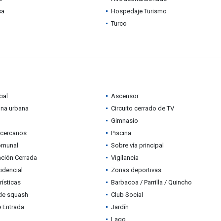
sa
Hospedaje Turismo
Turco
ial
Ascensor
ona urbana
Circuito cerrado de TV
Gimnasio
 cercanos
Piscina
omunal
Sobre vía principal
ción Cerrada
Vigilancia
idencial
Zonas deportivas
rísticas
Barbacoa / Parrilla / Quincho
de squash
Club Social
e Entrada
Jardín
Lago