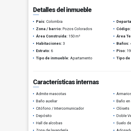
Detalles del inmueble
País:
Colombia
Depart
Zona / barrio:
Pozos Colorados
Código:
Área Construida:
150 m²
Área Te
Habitaciones:
3
Baños:
Estrato:
6
Piso:
19
Tipo de inmueble:
Apartamento
Tipo de
Características internas
Admite mascotas
Armario
Baño auxiliar
Baño en 
Citófono / Intercomunicador
Clósets
Depósito
Doble V
Hall de alcobas
Suelo de
Zona de lavandería
Adosad