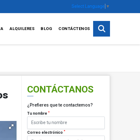
Select Language
▼
TA
ALQUILERES
BLOG
CONTÁCTENOS
CONTÁCTANOS
os
¿Prefieres que te contactemos?
*
Tu nombre
*
Correo electrónico