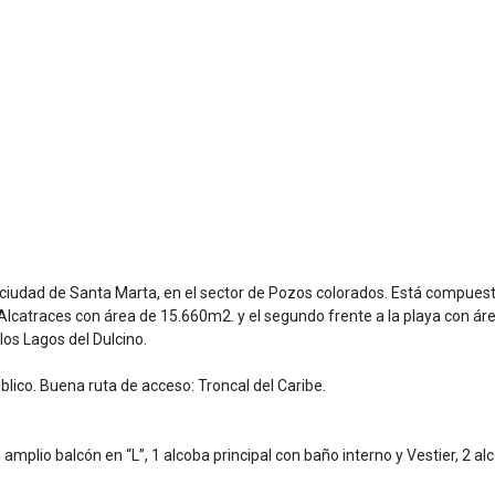
 ciudad de Santa Marta, en el sector de Pozos colorados. Está compues
s Alcatraces con área de 15.660m2. y el segundo frente a la playa con ár
os Lagos del Dulcino.
ico. Buena ruta de acceso: Troncal del Caribe.
n amplio balcón en “L”, 1 alcoba principal con baño interno y Vestier, 2 al