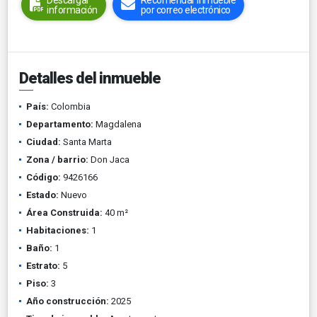
Descargar
Recomendar inmueble
información
por correo electrónico
Detalles del inmueble
País:
Colombia
Departamento:
Magdalena
Ciudad:
Santa Marta
Zona / barrio:
Don Jaca
Código:
9426166
Estado:
Nuevo
Área Construida:
40 m²
Habitaciones:
1
Baño:
1
Estrato:
5
Piso:
3
Año construcción:
2025