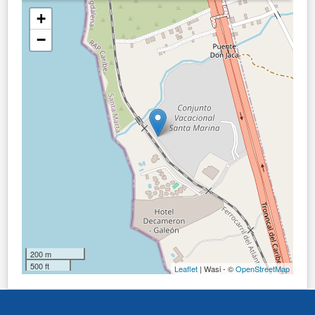
+
−
200 m
500 ft
Leaflet
| Wasi - ©
OpenStreetMap