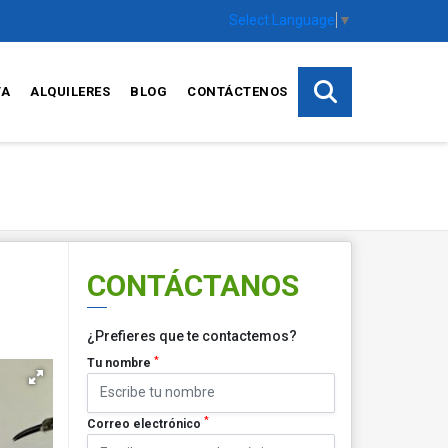
Select Language
▼
TA
ALQUILERES
BLOG
CONTÁCTENOS
CONTÁCTANOS
¿Prefieres que te contactemos?
*
Tu nombre
*
Correo electrónico