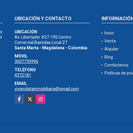
UBICACIÓN Y CONTACTO
INFORMACIÓ
as
UBICACIÓN
Inicio
d
Av. Libertador #27-195 Centro
Venta
Comercial Bastidas Local 27
Santa Marta - Magdalena - Colombia
Alquiler
MÓVIL
Blog
3007739996
Contáctenos
TELÉFONO
Políticas de pr
4372181
EMAIL
viviendatainmobiliaria@gmail.com
Facebook
X
Instagram