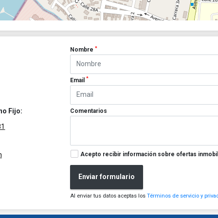
*
Nombre
*
Email
no Fijo:
Comentarios
81
Acepto recibir información sobre ofertas inmobil
m
Enviar formulario
Al enviar tus datos aceptas los
Términos de servicio y priva