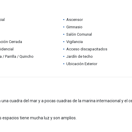
ial
Ascensor
Gimnasio
Salón Comunal
ción Cerrada
Vigilancia
idencial
Acceso discapacitados
 / Parrilla / Quincho
Jardín de techo
Ubicación Exterior
a una cuadra del mar y a pocas cuadras de la marina internacional y el c
os espacios tiene mucha luz y son amplios.