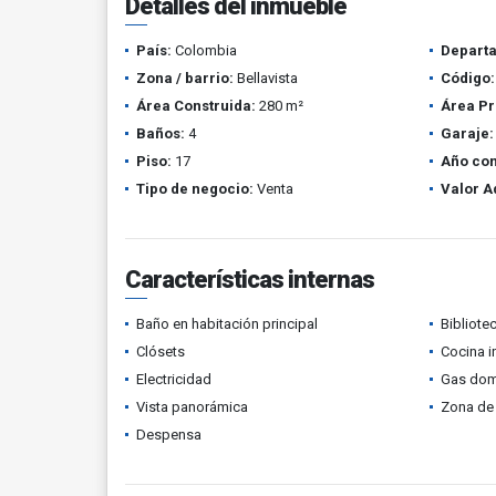
Detalles del inmueble
País:
Colombia
Depart
Zona / barrio:
Bellavista
Código:
Área Construida:
280 m²
Área Pr
Baños:
4
Garaje:
Piso:
17
Año con
Tipo de negocio:
Venta
Valor A
Características internas
Baño en habitación principal
Bibliote
Clósets
Cocina i
Electricidad
Gas domi
Vista panorámica
Zona de 
Despensa