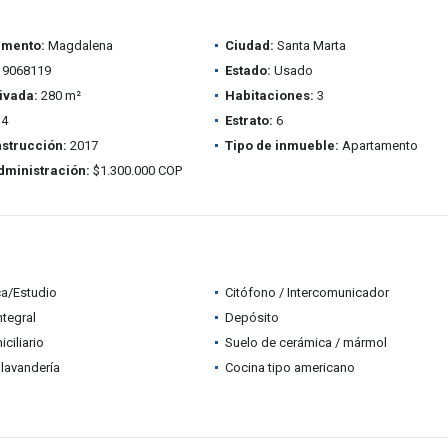
amento:
Magdalena
Ciudad:
Santa Marta
9068119
Estado:
Usado
ivada:
280 m²
Habitaciones:
3
4
Estrato:
6
strucción:
2017
Tipo de inmueble:
Apartamento
dministración:
$1.300.000 COP
ca/Estudio
Citófono / Intercomunicador
ntegral
Depósito
ciliario
Suelo de cerámica / mármol
lavandería
Cocina tipo americano