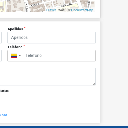
Leaflet
| Wasi - ©
OpenStreetMap
*
Apellidos
*
Teléfono
▼
iarias
cidad