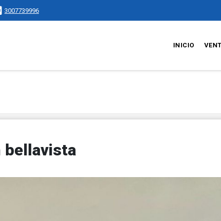
3007739996
INICIO
VEN
 bellavista