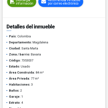
Descargar
Recomendar inmueble
información
por correo electrónico
Detalles del inmueble
País:
Colombia
Departamento:
Magdalena
Ciudad:
Santa Marta
Zona / barrio:
Bavaria
Código:
7353037
Estado:
Usado
Área Construida:
84 m²
Área Privada:
77 m²
Habitaciones:
3
Baños:
2
Garaje:
1
Estrato:
4