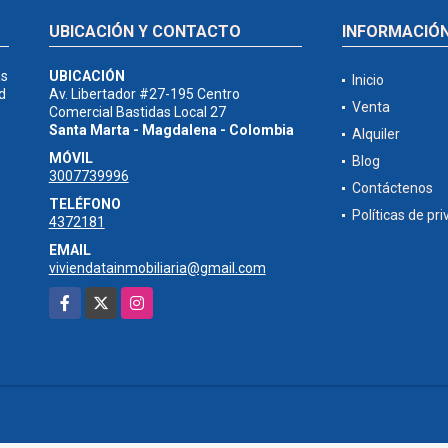
UBICACIÓN Y CONTACTO
INFORMACIÓ
as
UBICACIÓN
Inicio
d
Av. Libertador #27-195 Centro
Venta
Comercial Bastidas Local 27
Santa Marta - Magdalena - Colombia
Alquiler
MÓVIL
Blog
3007739996
Contáctenos
TELÉFONO
Políticas de pr
4372181
EMAIL
viviendatainmobiliaria@gmail.com
Facebook
X
Instagram