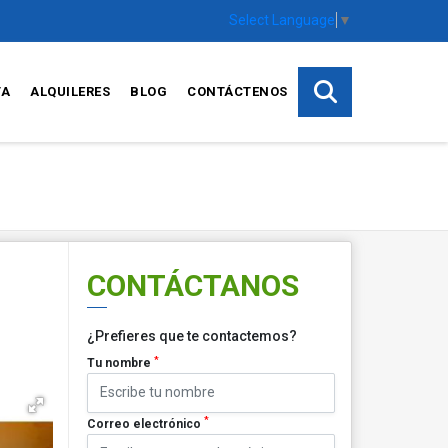
Select Language
▼
TA
ALQUILERES
BLOG
CONTÁCTENOS
CONTÁCTANOS
¿Prefieres que te contactemos?
*
Tu nombre
*
Correo electrónico