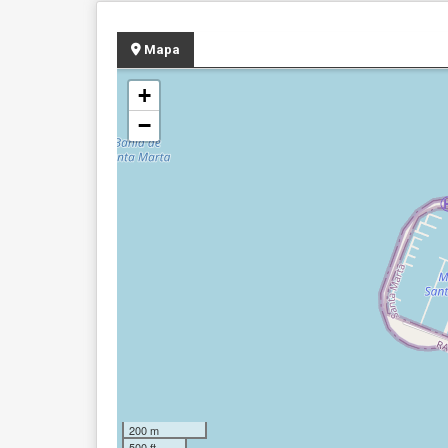
Mapa
+
−
200 m
500 ft