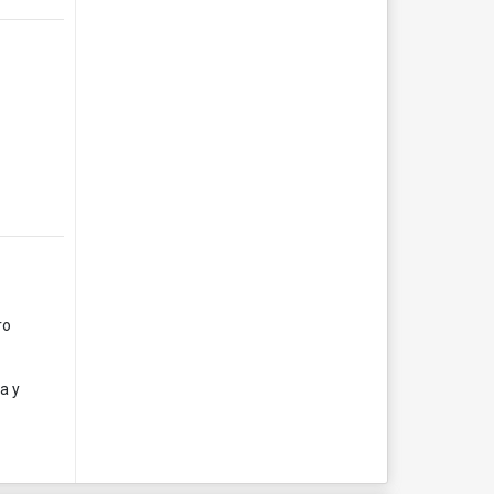
ro
a y