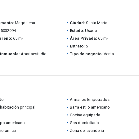
amento:
Magdalena
Ciudad:
Santa Marta
5032994
Estado:
Usado
rreno:
65 m²
Área Privada:
65 m²
Estrato:
5
 inmueble:
Apartaestudio
Tipo de negocio:
Venta
do
Armarios Empotrados
habitación principal
Barra estilo americano
Cocina equipada
ipo americano
Gas domiciliario
anorámica
Zona de lavandería