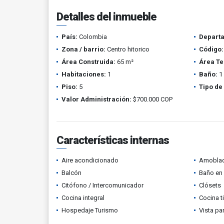
Detalles del inmueble
País:
Colombia
Depart
Zona / barrio:
Centro hitorico
Código:
Área Construida:
65 m²
Área Te
Habitaciones:
1
Baño:
1
Piso:
5
Tipo de
Valor Administración:
$700.000 COP
Características internas
Aire acondicionado
Amobla
Balcón
Baño en 
Citófono / Intercomunicador
Clósets
Cocina integral
Cocina t
Hospedaje Turismo
Vista p