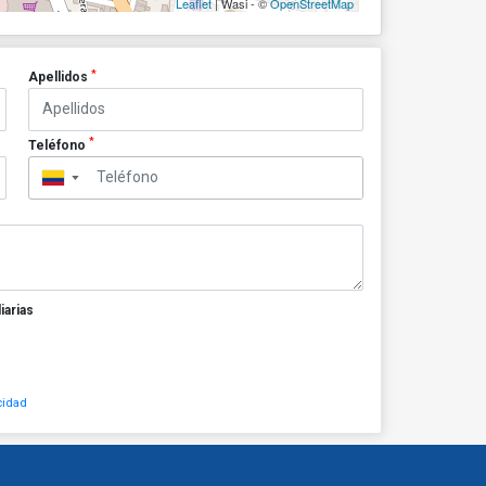
Leaflet
| Wasi - ©
OpenStreetMap
*
Apellidos
*
Teléfono
▼
iarias
cidad